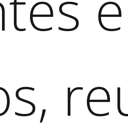
ntes e
os, r